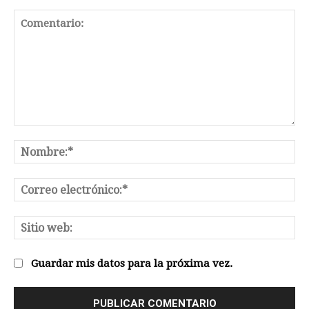
Comentario:
No
Co
el
Sit
we
Guardar mis datos para la próxima vez.