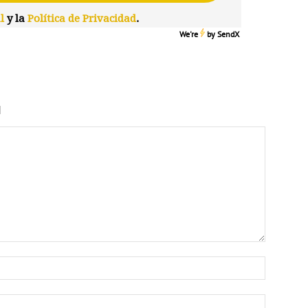
l
y la
Política de Privacidad
.
We're
by
SendX
N
Nombre:
Correo