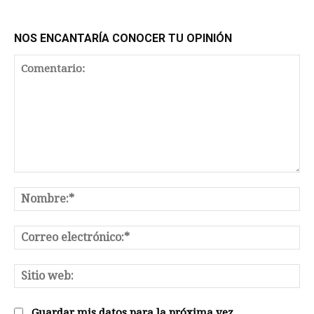
NOS ENCANTARÍA CONOCER TU OPINIÓN
Comentario:
No
Co
el
Sit
we
Guardar mis datos para la próxima vez.