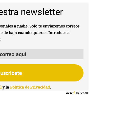
estra newsletter
onales a nadie. Solo te enviaremos correos
te de baja cuando quieras. Introduce a
:
l
y la
Política de Privacidad
.
We're
by
SendX