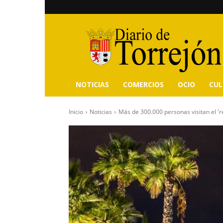
Diario
de
Torrejón
NOTICIAS
COMERCIOS
OCIO
CU
Inicio
Noticias
Más de 300.000 personas visitan el 'r