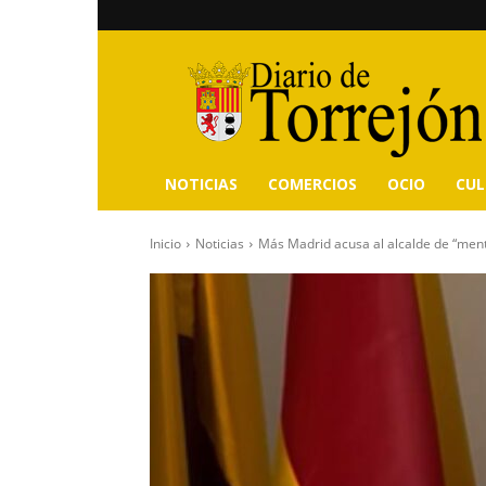
Diario
de
Torrejón
NOTICIAS
COMERCIOS
OCIO
CU
Inicio
Noticias
Más Madrid acusa al alcalde de “menti