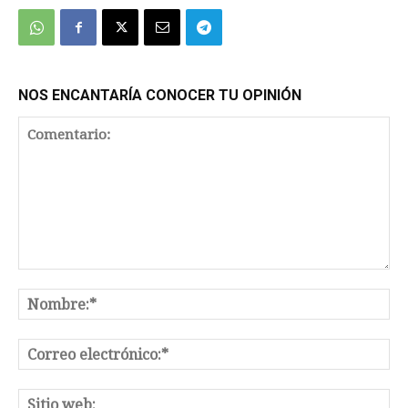
NOS ENCANTARÍA CONOCER TU OPINIÓN
Comentario:
No
Co
el
Sit