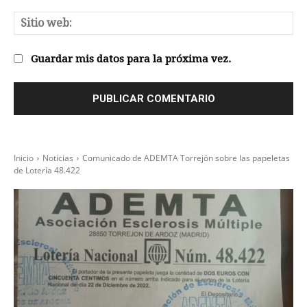
Sit
we
Guardar mis datos para la próxima vez.