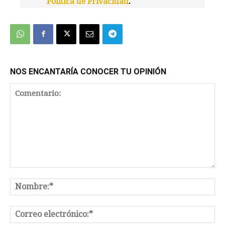
Política de Privacidad
.
We're
by
SendX
NOS ENCANTARÍA CONOCER TU OPINIÓN
Comentario:
No
Co
el