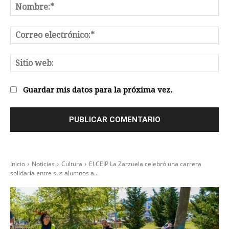
No
Co
el
Sit
we
Guardar mis datos para la próxima vez.