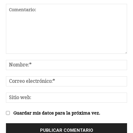
Comentario:
No
Co
el
Sit
we
Guardar mis datos para la próxima vez.