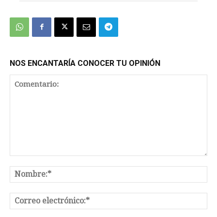
We're
by
SendX
NOS ENCANTARÍA CONOCER TU OPINIÓN
Comentario:
No
Co
el