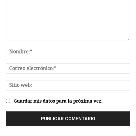
Comentario:
No
Co
el
Sit
we
Guardar mis datos para la próxima vez.