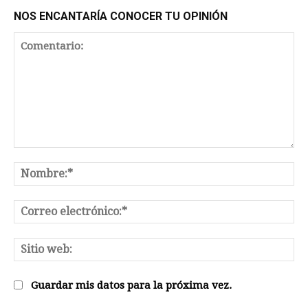
NOS ENCANTARÍA CONOCER TU OPINIÓN
Comentario:
No
Co
el
Sit
we
Guardar mis datos para la próxima vez.