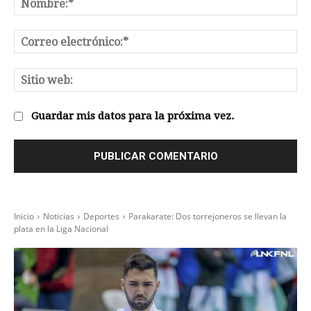
No
Co
el
Sit
we
Guardar mis datos para la próxima vez.