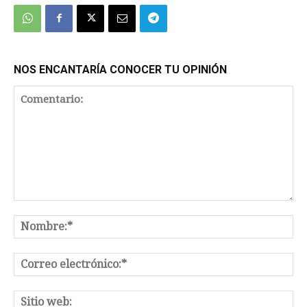
NOS ENCANTARÍA CONOCER TU OPINIÓN
Comentario:
No
Co
el
Sit