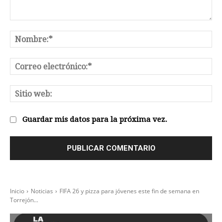
Comentario:
No
Co
el
Sit
we
Guardar mis datos para la próxima vez.