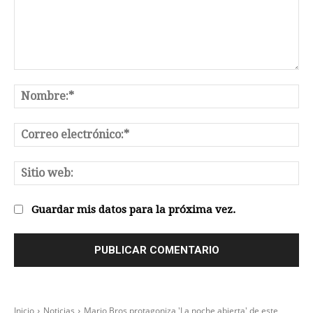
Comentario:
No
Co
el
Sit
we
Guardar mis datos para la próxima vez.