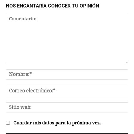
NOS ENCANTARÍA CONOCER TU OPINIÓN
Comentario:
No
Co
el
Sit
we
Guardar mis datos para la próxima vez.