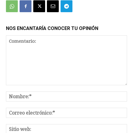
NOS ENCANTARÍA CONOCER TU OPINIÓN
Comentario:
No
Co
el
Sit