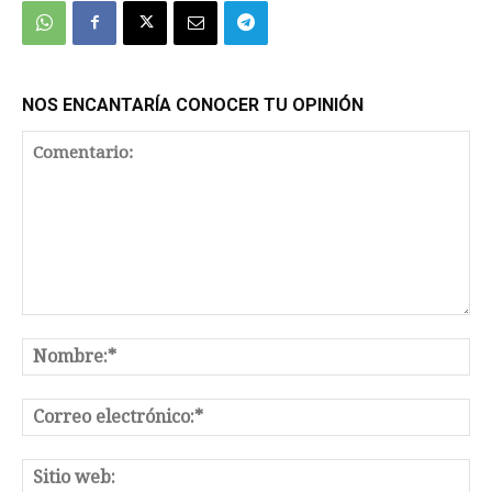
NOS ENCANTARÍA CONOCER TU OPINIÓN
Comentario:
No
Co
el
Sit