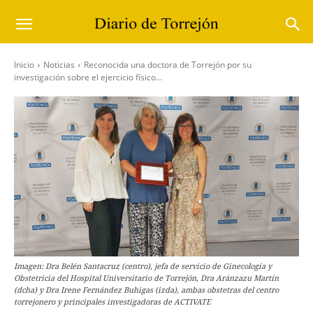
Inicio
Noticias
Reconocida una doctora de Torrejón por su
investigación sobre el ejercicio físico...
Imagen: Dra Belén Santacruz (centro), jefa de servicio de Ginecología y
Obstetricia del Hospital Universitario de Torrejón, Dra Aránzazu Martín
(dcha) y Dra Irene Fernández Buhigas (izda), ambas obstetras del centro
torrejonero y principales investigadoras de ACTIVATE