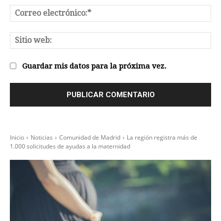
Co
el
Sit
we
Guardar mis datos para la próxima vez.