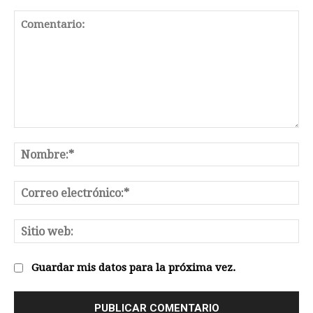
Comentario:
No
Co
el
Sit
we
Guardar mis datos para la próxima vez.