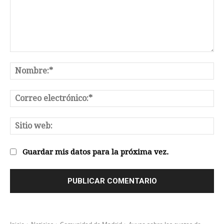
Comentario:
No
Co
el
Sit
we
Guardar mis datos para la próxima vez.