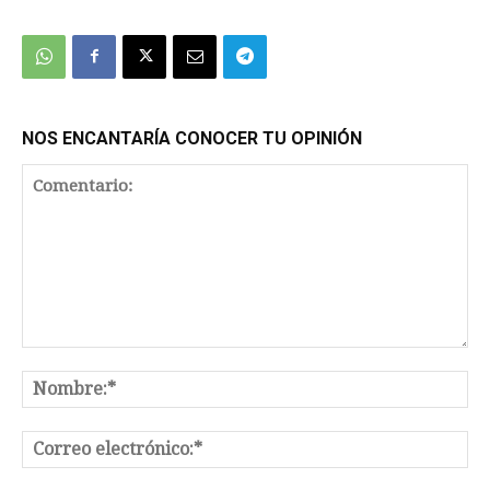
We're
by
SendX
NOS ENCANTARÍA CONOCER TU OPINIÓN
Comentario:
No
Co
el