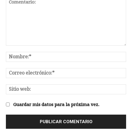
Comentario:
No
Co
el
Sit
we
Guardar mis datos para la próxima vez.