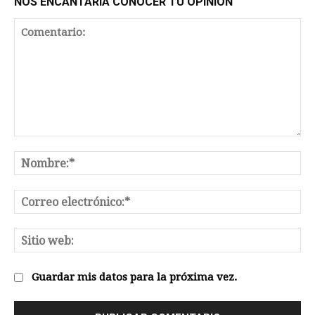
NOS ENCANTARÍA CONOCER TU OPINIÓN
Comentario:
No
Co
el
Sit
we
Guardar mis datos para la próxima vez.