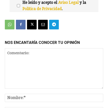
He leído y acepto el
Aviso Legal
y la
Política de Privacidad
.
We're
by
SendX
NOS ENCANTARÍA CONOCER TU OPINIÓN
Comentario:
No