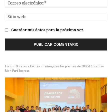
Co
el
Sit
we
Guardar mis datos para la próxima vez.