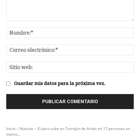
Comentario:
No
Co
el
Sit
we
Guardar mis datos para la próxima vez.