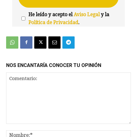
He leído y acepto el
Aviso Legal
y la
Política de Privacidad
.
We're
by
SendX
NOS ENCANTARÍA CONOCER TU OPINIÓN
Comentario:
No