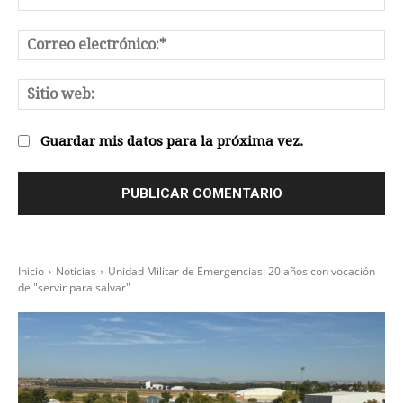
Co
el
Sit
we
Guardar mis datos para la próxima vez.