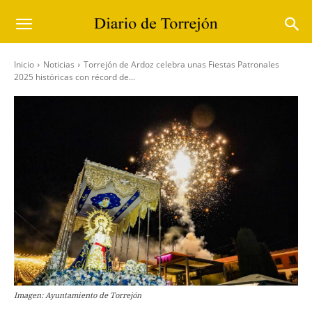
Inicio
Noticias
Torrejón de Ardoz celebra unas Fiestas Patronales
2025 históricas con récord de...
Imagen: Ayuntamiento de Torrejón