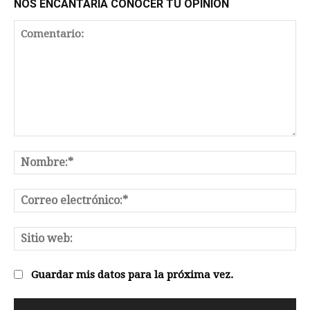
NOS ENCANTARÍA CONOCER TU OPINIÓN
Comentario:
No
Co
el
Sit
we
Guardar mis datos para la próxima vez.