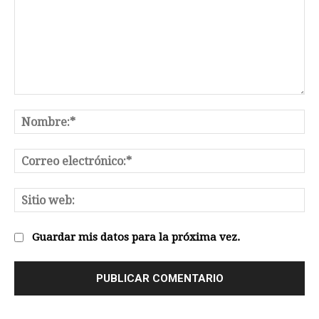
Comentario:
No
Co
el
Sit
we
Guardar mis datos para la próxima vez.