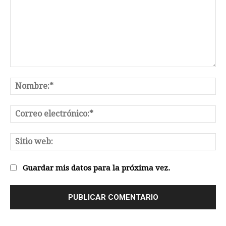
Comentario:
No
Co
el
Sit
we
Guardar mis datos para la próxima vez.