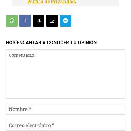
Política de Privacidad
.
We're
by
SendX
NOS ENCANTARÍA CONOCER TU OPINIÓN
Comentario:
No
Co