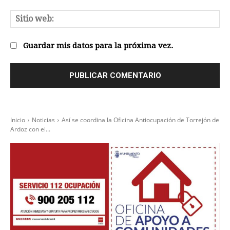
el
Sit
we
Guardar mis datos para la próxima vez.