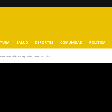
LTURA
SALUD
DEPORTES
COMUNIDAD
POLÍTICA
como uno de los ayuntamientos más...