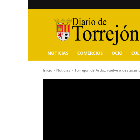
Diario
de
Torrejón
NOTICIAS
COMERCIOS
OCIO
CU
Inicio
Noticias
Torrejón de Ardoz vuelve a destacar 