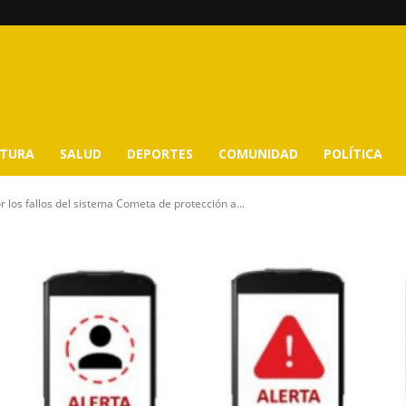
LTURA
SALUD
DEPORTES
COMUNIDAD
POLÍTICA
 los fallos del sistema Cometa de protección a...