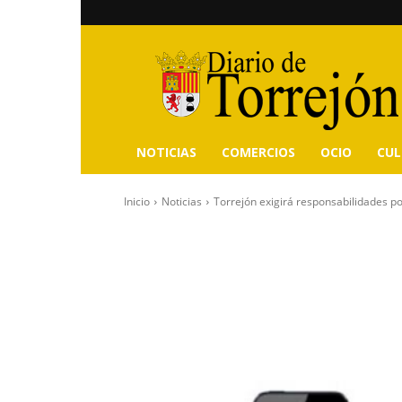
Diario
de
Torrejón
NOTICIAS
COMERCIOS
OCIO
CU
Inicio
Noticias
Torrejón exigirá responsabilidades por