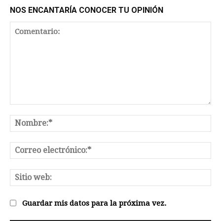
NOS ENCANTARÍA CONOCER TU OPINIÓN
Comentario:
No
Co
el
Sit
we
Guardar mis datos para la próxima vez.