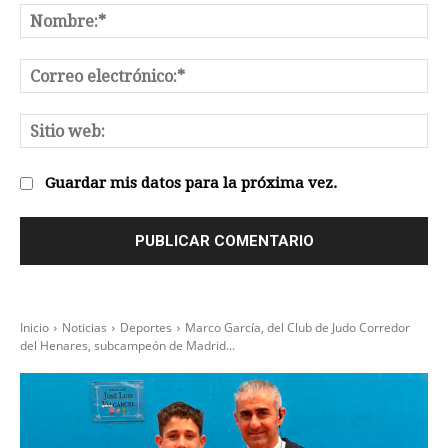
No
Co
el
Sit
we
Guardar mis datos para la próxima vez.