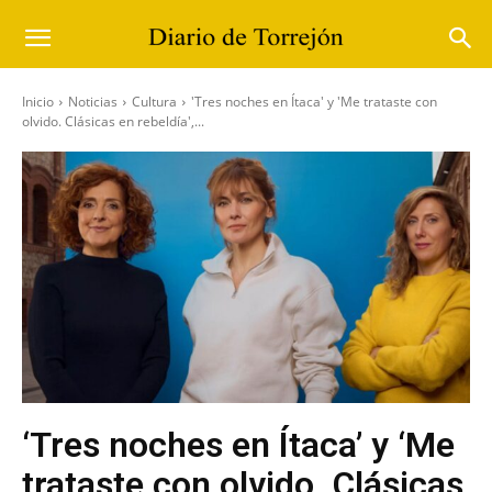
Inicio
Noticias
Cultura
'Tres noches en Ítaca' y 'Me trataste con
olvido. Clásicas en rebeldía',...
‘Tres noches en Ítaca’ y ‘Me
trataste con olvido. Clásicas