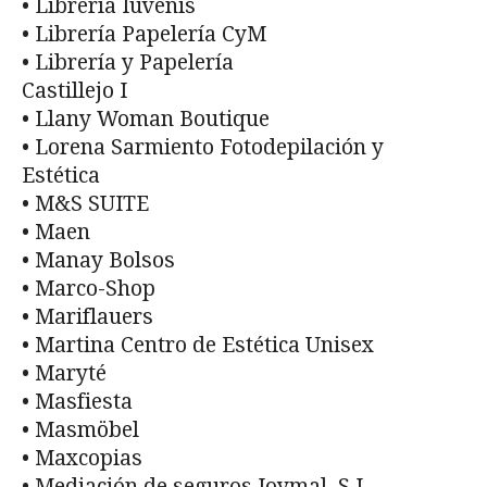
• Librería Iuvenis
• Librería Papelería CyM
• Librería y Papelería
Castillejo I
• Llany Woman Boutique
• Lorena Sarmiento Fotodepilación y
Estética
• M&S SUITE
• Maen
• Manay Bolsos
• Marco-Shop
• Mariflauers
• Martina Centro de Estética Unisex
• Maryté
• Masfiesta
• Masmöbel
• Maxcopias
• Mediación de seguros Joymal, S.L.