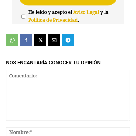
He leído y acepto el
Aviso Legal
y la
Política de Privacidad
.
We're
by
SendX
NOS ENCANTARÍA CONOCER TU OPINIÓN
Comentario:
No