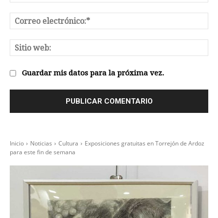
Co
el
Sit
we
Guardar mis datos para la próxima vez.