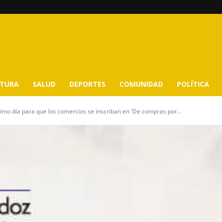
LTURA
SALUD
DEPORTES
COMUNIDAD
POLÍTICA
timo día para que los comercios se inscriban en 'De compras por...