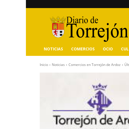
Diario
de
Torrejón
NOTICIAS
COMERCIOS
OCIO
CU
Inicio
Noticias
Comercios en Torrejón de Ardoz
Úl