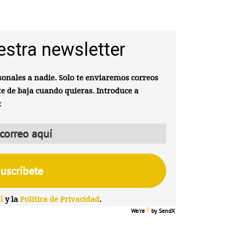
estra newsletter
onales a nadie. Solo te enviaremos correos
te de baja cuando quieras. Introduce a
:
l
y la
Política de Privacidad
.
We're
by
SendX