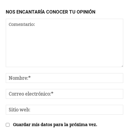
NOS ENCANTARÍA CONOCER TU OPINIÓN
Comentario:
No
Co
el
Sit
we
Guardar mis datos para la próxima vez.