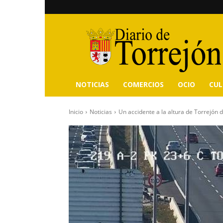
Diario
de
Torrejón
NOTICIAS
COMERCIOS
OCIO
CU
Inicio
Noticias
Un accidente a la altura de Torrejón 