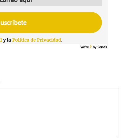
l
y la
Política de Privacidad
.
We're
by
SendX
N