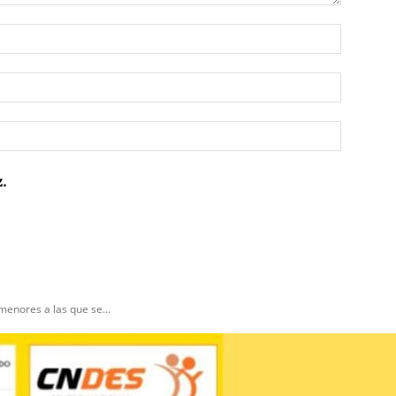
Nombre:
Correo
electrón
Sitio
web:
.