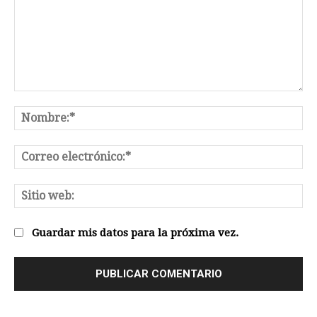
Comentario:
No
Co
el
Sit
we
Guardar mis datos para la próxima vez.