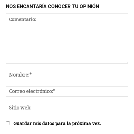
NOS ENCANTARÍA CONOCER TU OPINIÓN
Comentario:
No
Co
el
Sit
we
Guardar mis datos para la próxima vez.