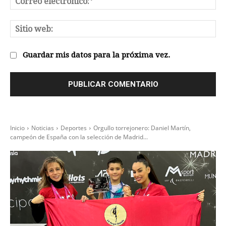
el
Sit
we
Guardar mis datos para la próxima vez.