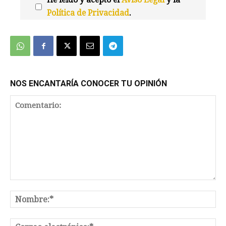
Política de Privacidad
.
We're
by
SendX
NOS ENCANTARÍA CONOCER TU OPINIÓN
Comentario:
No
Co