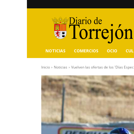
Diario
de
Torrejón
NOTICIAS
COMERCIOS
OCIO
CU
Inicio
Noticias
Vuelven las ofertas de los 'Días Espec