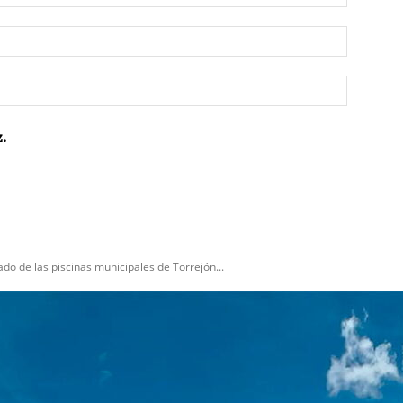
Correo
electrón
Sitio
web:
.