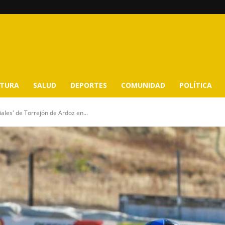
LTURA
SALUD
DEPORTES
COMUNIDAD
POLÍTICA
iales' de Torrejón de Ardoz en...