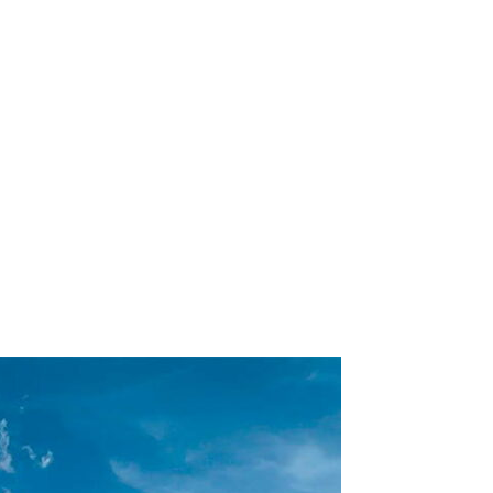
ico:*