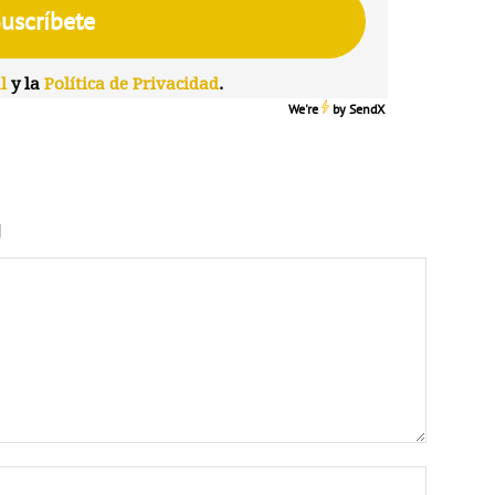
l
y la
Política de Privacidad
.
We're
by
SendX
N
Nombre: