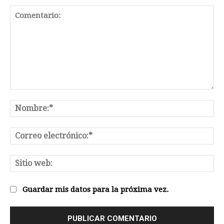
Comentario:
No
Co
el
Sit
we
Guardar mis datos para la próxima vez.