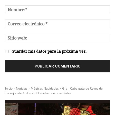
Comentario:
No
Co
el
Sit
we
Guardar mis datos para la próxima vez.