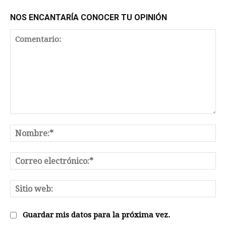
NOS ENCANTARÍA CONOCER TU OPINIÓN
Comentario:
No
Co
el
Sit
we
Guardar mis datos para la próxima vez.