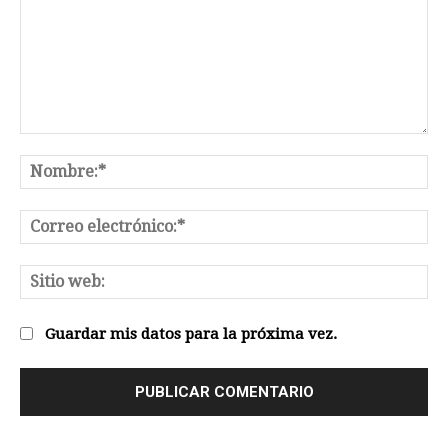
Comentario:
No
Co
el
Sit
we
Guardar mis datos para la próxima vez.