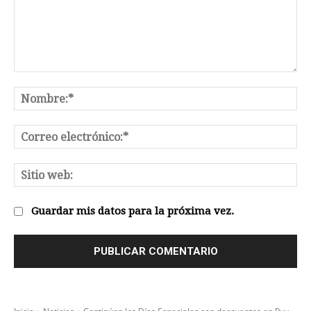
Comentario:
No
Co
el
Sit
we
Guardar mis datos para la próxima vez.