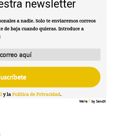
estra newsletter
onales a nadie. Solo te enviaremos correos
te de baja cuando quieras. Introduce a
:
l
y la
Política de Privacidad
.
We're
by
SendX
N